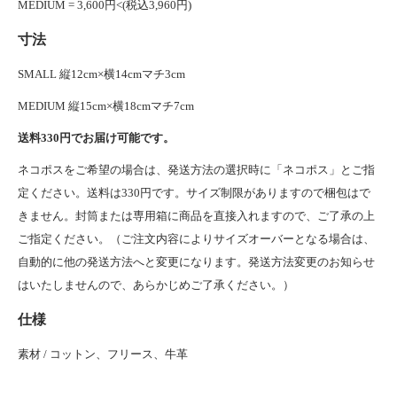
MEDIUM = 3,600円<(税込3,960円)
寸法
SMALL 縦12cm×横14cmマチ3cm
MEDIUM 縦15cm×横18cmマチ7cm
送料330円でお届け可能です。
ネコポスをご希望の場合は、発送方法の選択時に「ネコポス」とご指
定ください。送料は330円です。サイズ制限がありますので梱包はで
きません。封筒または専用箱に商品を直接入れますので、ご了承の上
ご指定ください。（ご注文内容によりサイズオーバーとなる場合は、
自動的に他の発送方法へと変更になります。発送方法変更のお知らせ
はいたしませんので、あらかじめご了承ください。）
仕様
素材 / コットン、フリース、牛革
ライセンスホルダー,釣り券,つりチケ,ライセンスケース,遊漁券ホルダー,遊漁券ケース,トラ