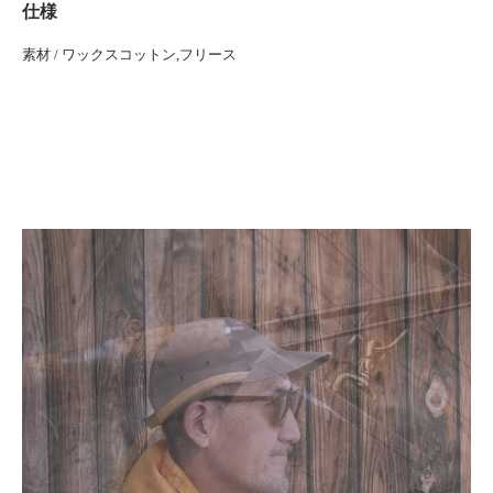
仕様
素材 / ワックスコットン,フリース
ウエーディングベルト,フィッシングベルト,釣り券,つりチケ,ライセンスケース,遊漁券ホル
ダー,遊漁券ケース,トラウトルアー,フライフィッシング,サクラマス,釣り,北上川,追波川,最
上川,赤川,子安川,米代川,九頭竜川,フィッシングキャップ,ロングビル,ロングビルキャップ